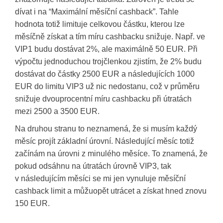
dívat i na “Maximální měsíční cashback”. Tahle
hodnota totiž limituje celkovou částku, kterou lze
měsíčně získat a tím míru cashbacku snižuje. Např. ve
VIP1 budu dostávat 2%, ale maximálně 50 EUR. Při
výpočtu jednoduchou trojčlenkou zjistím, že 2% budu
dostávat do částky 2500 EUR a následujících 1000
EUR do limitu VIP3 už nic nedostanu, což v průměru
snižuje dvouprocentní míru cashbacku při útratách
mezi 2500 a 3500 EUR.
Na druhou stranu to neznamená, že si musím každý
měsíc projít základní úrovní. Následující měsíc totiž
začínám na úrovni z minulého měsíce. To znamená, že
pokud odsáhnu na útratách úrovně VIP3, tak
v následujícím měsíci se mi jen vynuluje měsíční
cashback limit a můžuopět utrácet a získat hned znovu
150 EUR.