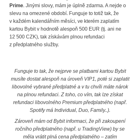
Prime
. Jinými slovy, mám je úplně zdarma. A nejde o
slevu na omezené období. Funguje to totiž tak, že
v každém kalendářním měsíci, ve kterém zaplatím
kartou Bybit v hodnotě alespoň 500 EUR (tj. ani ne
12 500 CZK), tak získávám plnou refundaci
z předplatného služby.
Funguje to tak, že nejprve se platbami kartou Bybit
musíte dostat alespoň na úroveň VIP1, poté si zaplatit
libovolné vybrané předplatné a v tu chvíli máte nárok
na plnou refundaci. Z toho, co vím, tak lze získat
refundaci libovolného Premium předplatného (např.
Spotify má Individual, Duo, Family..).
Zároveň mám od Bybit informaci, že při zakoupení
ročního předplatného (např. u TradingView) by se
měla vrátit plná cena předplatného – zatím