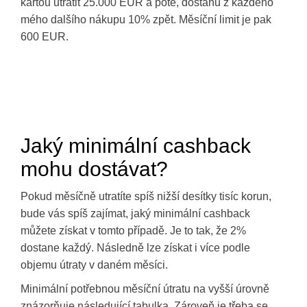
kartou utratit 25.000 EUR a poté, dostanu z každého
mého dalšího nákupu 10% zpět. Měsíční limit je pak
600 EUR.
Jaký minimální cashback
mohu dostávat?
Pokud měsíčně utratíte spíš nižší desítky tisíc korun,
bude vás spíš zajímat, jaký minimální cashback
můžete získat v tomto případě. Je to tak, že 2%
dostane každý. Následně lze získat i více podle
objemu útraty v daném měsíci.
Minimální potřebnou měsíční útratu na vyšší úrovně
znázorňuje následující tabulka. Zároveň je třeba se