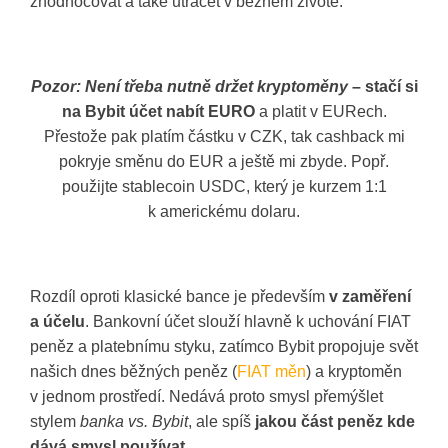
zhodnocovat a také utrácet v běžném životě.
Pozor: Není třeba nutně držet kr
y
ptoměny
– stačí si
na Bybit účet nabít EURO
a platit v EURech.
Přestože pak platím částku v CZK, tak cashback mi
pokryje směnu do EUR a ještě mi zbyde. Popř.
použijte stablecoin USDC, který je kurzem 1:1
k americkému dolaru.
Rozdíl oproti klasické bance je především
v zaměření
a účelu
. Bankovní účet slouží hlavně k uchování FIAT
peněz a platebnímu styku, zatímco Bybit propojuje svět
našich dnes běžných peněz (
FIAT měn
) a kryptoměn
v jednom prostředí. Nedává proto smysl přemýšlet
stylem
banka vs. Bybit
, ale spíš
jakou část peněz kde
dává smysl používat
.