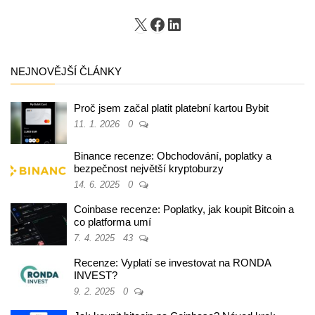
X
Facebook
LinkedIn
NEJNOVĚJŠÍ ČLÁNKY
Proč jsem začal platit platební kartou Bybit
11. 1. 2026
0
Binance recenze: Obchodování, poplatky a
bezpečnost největší kryptoburzy
14. 6. 2025
0
Coinbase recenze: Poplatky, jak koupit Bitcoin a
co platforma umí
7. 4. 2025
43
Recenze: Vyplatí se investovat na RONDA
INVEST?
9. 2. 2025
0