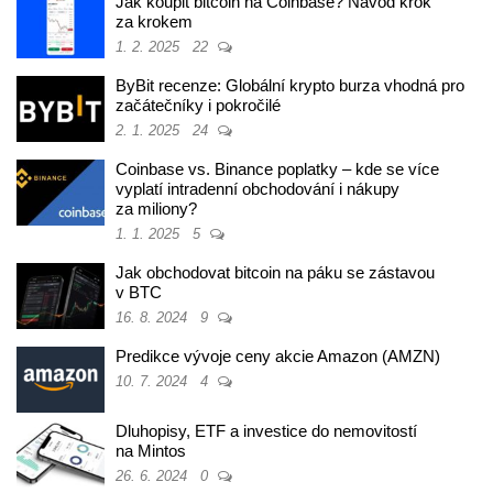
Jak koupit bitcoin na Coinbase? Návod krok
za krokem
1. 2. 2025
22
ByBit recenze: Globální krypto burza vhodná pro
začátečníky i pokročilé
2. 1. 2025
24
Coinbase vs. Binance poplatky – kde se více
vyplatí intradenní obchodování i nákupy
za miliony?
1. 1. 2025
5
Jak obchodovat bitcoin na páku se zástavou
v BTC
16. 8. 2024
9
Predikce vývoje ceny akcie Amazon (AMZN)
10. 7. 2024
4
Dluhopisy, ETF a investice do nemovitostí
na Mintos
26. 6. 2024
0