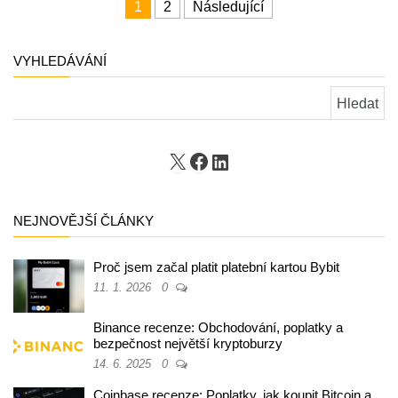
Stránkování příspěvků
1
2
Následující
VYHLEDÁVÁNÍ
Vyhledávání
X
Facebook
LinkedIn
NEJNOVĚJŠÍ ČLÁNKY
Proč jsem začal platit platební kartou Bybit
11. 1. 2026
0
Binance recenze: Obchodování, poplatky a
bezpečnost největší kryptoburzy
14. 6. 2025
0
Coinbase recenze: Poplatky, jak koupit Bitcoin a