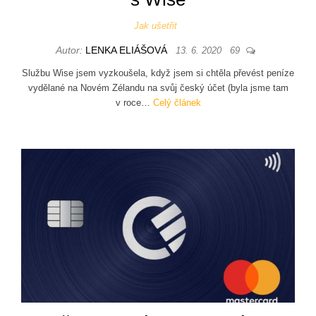
Jak ušetřit
Autor:
LENKA ELIÁŠOVÁ
13. 6. 2020
69
Službu Wise jsem vyzkoušela, když jsem si chtěla převést peníze
vydělané na Novém Zélandu na svůj český účet (byla jsme tam
v roce…
Celý článek