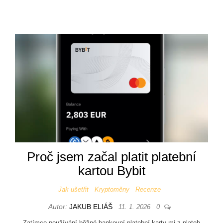
Proč jsem začal platit platební
kartou Bybit
Jak ušetřit
Kryptoměny
Recenze
Autor:
JAKUB ELIÁŠ
11. 1. 2026
0
Zatímco používání běžné bankovní platební karty mi z plateb