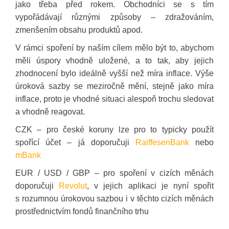
jako třeba před rokem. Obchodníci se s tím
vypořádávají různými způsoby – zdražováním,
zmenšením obsahu produktů apod.
V rámci spoření by naším cílem mělo být to, abychom
měli úspory vhodně uložené, a to tak, aby jejich
zhodnocení bylo ideálně vyšší než míra inflace. Výše
úroková sazby se meziročně mění, stejně jako míra
inflace, proto je vhodné situaci alespoň trochu sledovat
a vhodně reagovat.
CZK – pro české koruny lze pro to typicky použít
spořící účet – já doporučuji
RaiffesenBank
nebo
mBank
EUR / USD / GBP – pro spoření v cizích měnách
doporučuji
Revolut
, v jejich aplikaci je nyní spořit
s rozumnou úrokovou sazbou i v těchto cizích měnách
prostřednictvím fondů finančního trhu