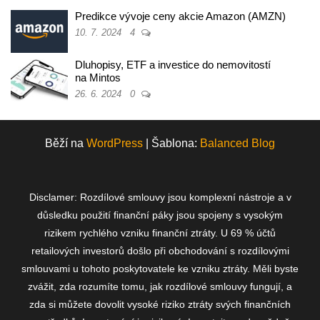
Predikce vývoje ceny akcie Amazon (AMZN)
10. 7. 2024
4
Dluhopisy, ETF a investice do nemovitostí
na Mintos
26. 6. 2024
0
Běží na
WordPress
|
Šablona:
Balanced Blog
Disclamer: Rozdílové smlouvy jsou komplexní nástroje a v
důsledku použití finanční páky jsou spojeny s vysokým
rizikem rychlého vzniku finanční ztráty. U 69 % účtů
retailových investorů došlo při obchodování s rozdílovými
smlouvami u tohoto poskytovatele ke vzniku ztráty. Měli byste
zvážit, zda rozumíte tomu, jak rozdílové smlouvy fungují, a
zda si můžete dovolit vysoké riziko ztráty svých finančních