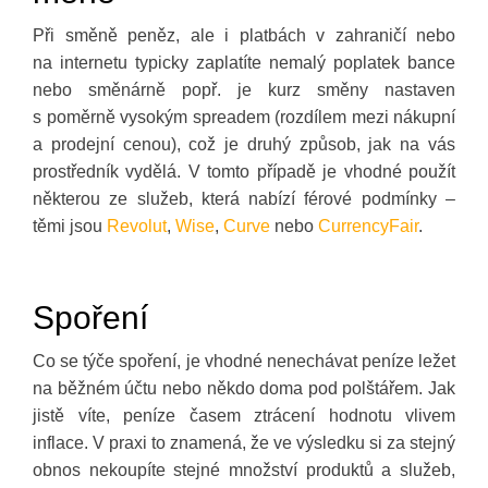
Při směně peněz, ale i platbách v zahraničí nebo
na internetu typicky zaplatíte nemalý poplatek bance
nebo směnárně popř. je kurz směny nastaven
s poměrně vysokým spreadem (rozdílem mezi nákupní
a prodejní cenou), což je druhý způsob, jak na vás
prostředník vydělá. V tomto případě je vhodné použít
některou ze služeb, která nabízí férové podmínky –
těmi jsou
Revolut
,
Wise
,
Curve
nebo
CurrencyFair
.
Spoření
Co se týče spoření, je vhodné nenechávat peníze ležet
na běžném účtu nebo někdo doma pod polštářem. Jak
jistě víte, peníze časem ztrácení hodnotu vlivem
inflace. V praxi to znamená, že ve výsledku si za stejný
obnos nekoupíte stejné množství produktů a služeb,