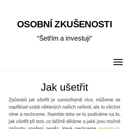
OSOBNÍ ZKUŠENOSTI
"Šetřím a investuji"
Jak ušetřit
Způsobů jak ušetřit je samozřejmě více, můžeme se
například vzdát některých našich neřestí, ale to všichni
víme a nechceme. Namísto toho se tu podíváme na to,
jak ušetřit při tom, co běžně děláme a jaké jsou možné
způsoby spoření peněz, které nechceme
investovat
,