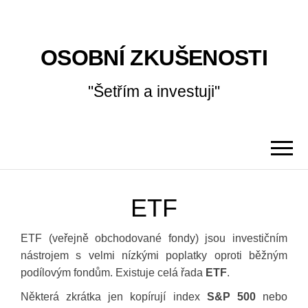
OSOBNÍ ZKUŠENOSTI
"Šetřím a investuji"
ETF
ETF (veřejně obchodované fondy) jsou investičním
nástrojem s velmi nízkými poplatky oproti běžným
podílovým fondům. Existuje celá řada
ETF
.
Některá zkrátka jen kopírují index
S&P 500
nebo