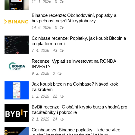
11. 1. 2026
0
Binance recenze: Obchodování, poplatky a
bezpečnost největší kryptoburzy
14. 6. 2025
0
Coinbase recenze: Poplatky, jak koupit Bitcoin a
co platforma umí
7. 4. 2025
43
Recenze: Vyplatí se investovat na RONDA
INVEST?
9. 2. 2025
0
Jak koupit bitcoin na Coinbase? Návod krok
za krokem
1. 2. 2025
22
ByBit recenze: Globální krypto burza vhodná pro
začátečníky i pokročilé
2. 1. 2025
24
Coinbase vs. Binance poplatky – kde se více