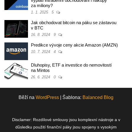
vyplatí intradenní obchodování i nákupy
za miliony?
1. 1. 2025
5
Jak obchodovat bitcoin na páku se zástavou
v BTC
16. 8. 2024
9
Predikce vývoje ceny akcie Amazon (AMZN)
10. 7. 2024
4
Dluhopisy, ETF a investice do nemovitostí
na Mintos
26. 6. 2024
0
Běží na
WordPress
|
Šablona:
Balanced Blog
Disclamer: Rozdílové smlouvy jsou komplexní nástroje a v
důsledku použití finanční páky jsou spojeny s vysokým