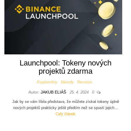
Launchpool: Tokeny nových
projektů zdarma
Kryptoměny
Návody
Recenze
Autor:
JAKUB ELIÁŠ
25. 4. 2024
0
Jak by se vám líbila představa, že můžete získat tokeny úplně
nových projektů prakticky ještě předtím než se spustí jejich…
Celý článek