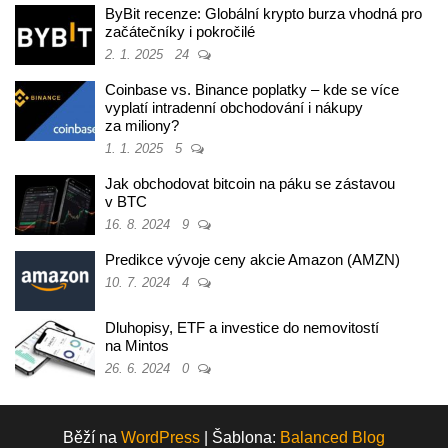
ByBit recenze: Globální krypto burza vhodná pro
začátečníky i pokročilé
2. 1. 2025
24
Coinbase vs. Binance poplatky – kde se více
vyplatí intradenní obchodování i nákupy
za miliony?
1. 1. 2025
5
Jak obchodovat bitcoin na páku se zástavou
v BTC
16. 8. 2024
9
Predikce vývoje ceny akcie Amazon (AMZN)
10. 7. 2024
4
Dluhopisy, ETF a investice do nemovitostí
na Mintos
26. 6. 2024
0
Běží na
WordPress
|
Šablona:
Balanced Blog