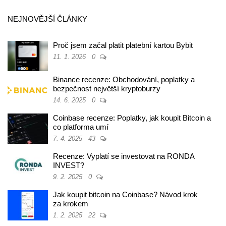
NEJNOVĚJŠÍ ČLÁNKY
Proč jsem začal platit platební kartou Bybit
11. 1. 2026
0
Binance recenze: Obchodování, poplatky a
bezpečnost největší kryptoburzy
14. 6. 2025
0
Coinbase recenze: Poplatky, jak koupit Bitcoin a
co platforma umí
7. 4. 2025
43
Recenze: Vyplatí se investovat na RONDA
INVEST?
9. 2. 2025
0
Jak koupit bitcoin na Coinbase? Návod krok
za krokem
1. 2. 2025
22