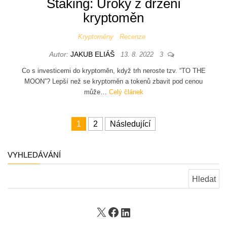
Staking: Úroky z držení
kryptoměn
Kryptoměny
Recenze
Autor:
JAKUB ELIÁŠ
13. 8. 2022
3
Co s investicemi do kryptoměn, když trh neroste tzv. “TO THE
MOON”? Lepší než se kryptoměn a tokenů zbavit pod cenou
může…
Celý článek
Stránkování příspěvků
1
2
Následující
VYHLEDÁVÁNÍ
Vyhledávání
X
Facebook
LinkedIn