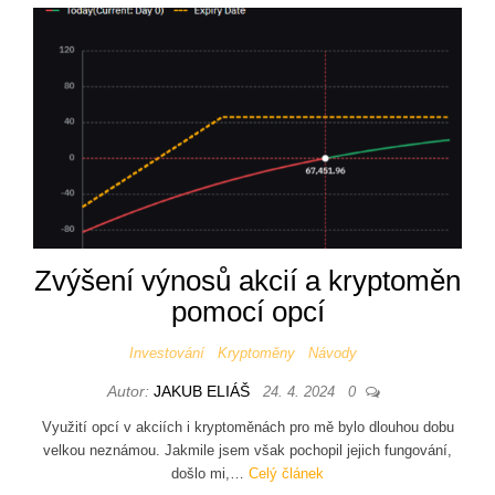
Zvýšení výnosů akcií a kryptoměn
pomocí opcí
Investování
Kryptoměny
Návody
Autor:
JAKUB ELIÁŠ
24. 4. 2024
0
Využití opcí v akciích i kryptoměnách pro mě bylo dlouhou dobu
velkou neznámou. Jakmile jsem však pochopil jejich fungování,
došlo mi,…
Celý článek