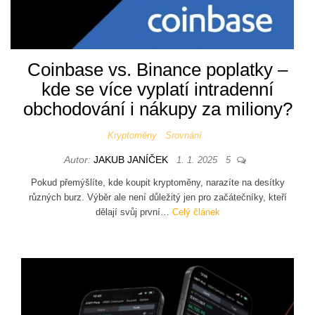
Coinbase vs. Binance poplatky –
kde se více vyplatí intradenní
obchodování i nákupy za miliony?
Kryptoměny
Srovnání
Autor:
JAKUB JANÍČEK
1. 1. 2025
5
Pokud přemýšlíte, kde koupit kryptoměny, narazíte na desítky
různých burz. Výběr ale není důležitý jen pro začátečníky, kteří
dělají svůj první…
Celý článek