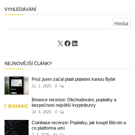
VYHLEDÁVÁNÍ
Vyhledávání
X
Facebook
LinkedIn
NEJNOVĚJŠÍ ČLÁNKY
Proč jsem začal platit platební kartou Bybit
11. 1. 2026
0
Binance recenze: Obchodování, poplatky a
bezpečnost největší kryptoburzy
14. 6. 2025
0
Coinbase recenze: Poplatky, jak koupit Bitcoin a
co platforma umí
7. 4. 2025
43