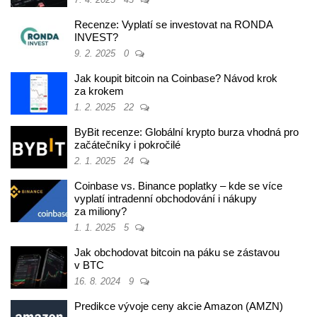
Recenze: Vyplatí se investovat na RONDA
INVEST?
9. 2. 2025
0
Jak koupit bitcoin na Coinbase? Návod krok
za krokem
1. 2. 2025
22
ByBit recenze: Globální krypto burza vhodná pro
začátečníky i pokročilé
2. 1. 2025
24
Coinbase vs. Binance poplatky – kde se více
vyplatí intradenní obchodování i nákupy
za miliony?
1. 1. 2025
5
Jak obchodovat bitcoin na páku se zástavou
v BTC
16. 8. 2024
9
Predikce vývoje ceny akcie Amazon (AMZN)