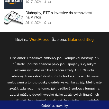
10. 7. 2024
4
Dluhopisy, ETF a investice do nemovitostí
na Mintos
26. 6. 2024
0
Běží na
WordPress
|
Šablona:
Balanced Blog
Disclamer: Rozdílové smlouvy jsou komplexní nástroje a v
důsledku použití finanční páky jsou spojeny s vysokým
rizikem rychlého vzniku finanční ztráty. U 69 % účtů
retailových investorů došlo při obchodování s rozdílovými
smlouvami u tohoto poskytovatele ke vzniku ztráty. Měli byste
zvážit, zda rozumíte tomu, jak rozdílové smlouvy fungují, a
zda si můžete dovolit vysoké riziko ztráty svých finančních
prostředků. Investování je rizikové. Investujte zodpovědně.
Odebírat novinky