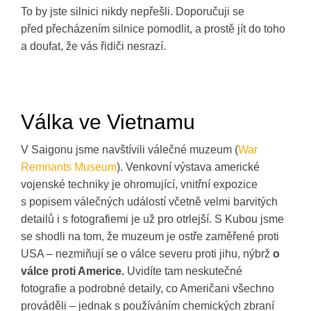
To by jste silnici nikdy nepřešli. Doporučuji se
před přecházením silnice pomodlit, a prostě jít do toho
a doufat, že vás řidiči nesrazí.
Válka ve Vietnamu
V Saigonu jsme navštívili válečné muzeum (
War
Remnants Museum
). Venkovní výstava americké
vojenské techniky je ohromující, vnitřní expozice
s popisem válečných událostí včetně velmi barvitých
detailů i s fotografiemi je už pro otrlejší. S Kubou jsme
se shodli na tom, že muzeum je ostře zaměřené proti
USA – nezmiňují se o válce severu proti jihu, nýbrž
o
válce proti Americe.
Uvidíte tam neskutečné
fotografie a podrobné detaily, co Američani všechno
prováděli – jednak s používáním chemických zbraní