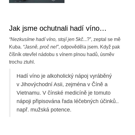
Jak jsme ochutnali hadí víno…
“Nezkusíme hadí víno, stojí jen 5kč.
..?”, zeptal se mě
Kuba.
“Jasně, proč ne!”
, odpověděla jsem. Když pak
číšník otevřel nádobu s vínem plnou hadů, úsměv
trochu ztuhl.
Hadí víno je alkoholický nápoj vyráběný
v Jihovýchodní Asii, zejména v Číně a
Vietnamu. V čínské medicíně je tomuto
nápoji připisována řada léčebných účinků..
např. mužská potence.