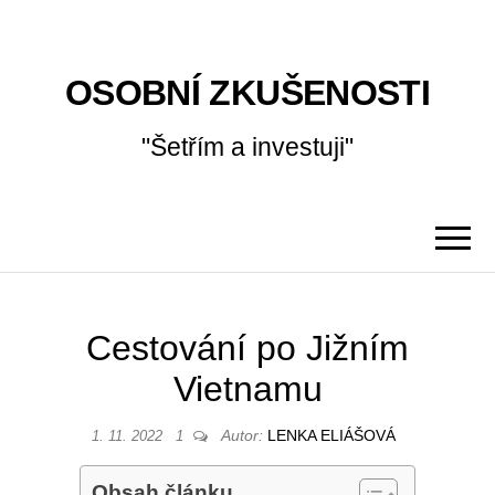
OSOBNÍ ZKUŠENOSTI
"Šetřím a investuji"
Cestování po Jižním
Vietnamu
Autor:
LENKA ELIÁŠOVÁ
1. 11. 2022
1
Obsah článku