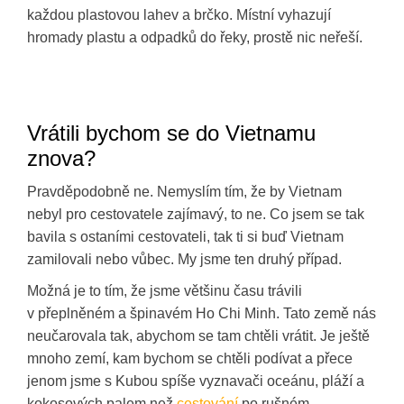
každou plastovou lahev a brčko. Místní vyhazují
hromady plastu a odpadků do řeky, prostě nic neřeší.
Vrátili bychom se do Vietnamu
znova?
Pravděpodobně ne. Nemyslím tím, že by Vietnam
nebyl pro cestovatele zajímavý, to ne. Co jsem se tak
bavila s ostaními cestovateli, tak ti si buď Vietnam
zamilovali nebo vůbec. My jsme ten druhý případ.
Možná je to tím, že jsme většinu času trávili
v přeplněném a špinavém Ho Chi Minh. Tato země nás
neučarovala tak, abychom se tam chtěli vrátit. Je ještě
mnoho zemí, kam bychom se chtěli podívat a přece
jenom jsme s Kubou spíše vyznavači oceánu, pláží a
kokosových palem než
cestování
po rušném