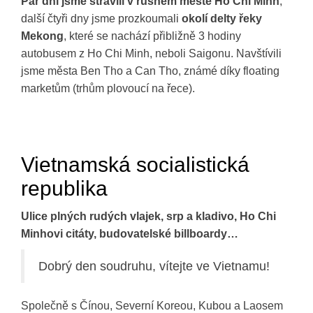
Pár dní jsme strávili v rušném městě Ho Chi Minh
,
další čtyři dny jsme prozkoumali
okolí delty řeky
Mekong
, které se nachází přibližně 3 hodiny
autobusem z Ho Chi Minh, neboli Saigonu. Navštívili
jsme města Ben Tho a Can Tho, známé díky floating
marketům (trhům plovoucí na řece).
Vietnamská socialistická
republika
Ulice plných rudých vlajek, srp a kladivo, Ho Chi
Minhovi citáty, budovatelské billboardy…
Dobrý den soudruhu, vítejte ve Vietnamu!
Společně s Čínou, Severní Koreou, Kubou a Laosem