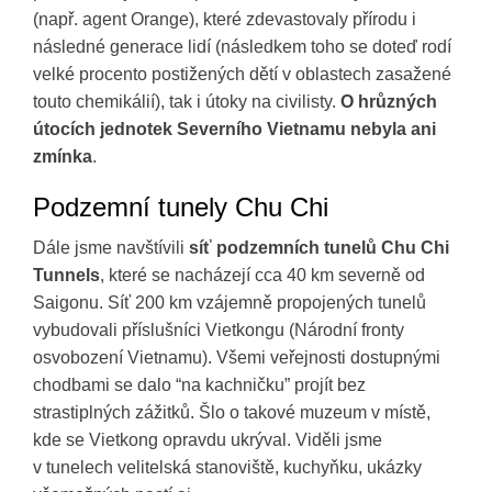
(např. agent Orange), které zdevastovaly přírodu i
následné generace lidí (následkem toho se doteď rodí
velké procento postižených dětí v oblastech zasažené
touto chemikálií), tak i útoky na civilisty.
O hrůzných
útocích jednotek Severního Vietnamu nebyla ani
zmínka
.
Podzemní tunely Chu Chi
Dále jsme navštívili
síť podzemních tunelů Chu Chi
Tunnels
, které se nacházejí cca 40 km severně od
Saigonu. Síť 200 km vzájemně propojených tunelů
vybudovali příslušníci Vietkongu (Národní fronty
osvobození Vietnamu). Všemi veřejnosti dostupnými
chodbami se dalo “na kachničku” projít bez
strastiplných zážitků. Šlo o takové muzeum v místě,
kde se Vietkong opravdu ukrýval. Viděli jsme
v tunelech velitelská stanoviště, kuchyňku, ukázky