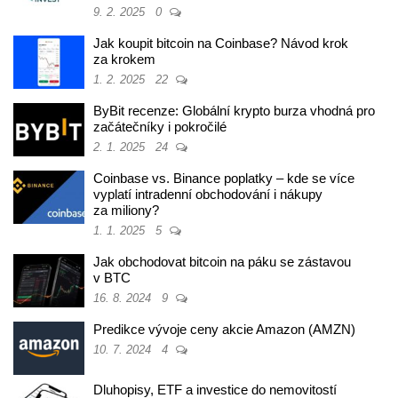
9. 2. 2025
0
Jak koupit bitcoin na Coinbase? Návod krok
za krokem
1. 2. 2025
22
ByBit recenze: Globální krypto burza vhodná pro
začátečníky i pokročilé
2. 1. 2025
24
Coinbase vs. Binance poplatky – kde se více
vyplatí intradenní obchodování i nákupy
za miliony?
1. 1. 2025
5
Jak obchodovat bitcoin na páku se zástavou
v BTC
16. 8. 2024
9
Predikce vývoje ceny akcie Amazon (AMZN)
10. 7. 2024
4
Dluhopisy, ETF a investice do nemovitostí