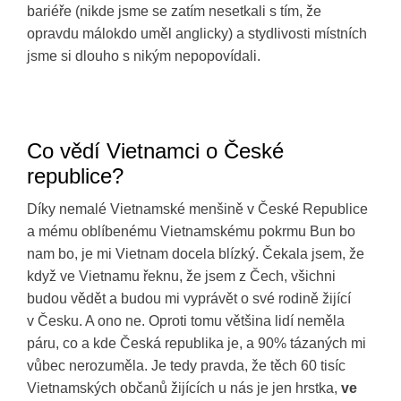
bariéře (nikde jsme se zatím nesetkali s tím, že
opravdu málokdo uměl anglicky) a stydlivosti místních
jsme si dlouho s nikým nepopovídali.
Co vědí Vietnamci o České
republice?
Díky nemalé Vietnamské menšině v České Republice
a mému oblíbenému Vietnamskému pokrmu Bun bo
nam bo, je mi Vietnam docela blízký. Čekala jsem, že
když ve Vietnamu řeknu, že jsem z Čech, všichni
budou vědět a budou mi vyprávět o své rodině žijící
v Česku. A ono ne. Oproti tomu většina lidí neměla
páru, co a kde Česká republika je, a 90% tázaných mi
vůbec nerozuměla. Je tedy pravda, že těch 60 tisíc
Vietnamských občanů žijících u nás je jen hrstka,
ve