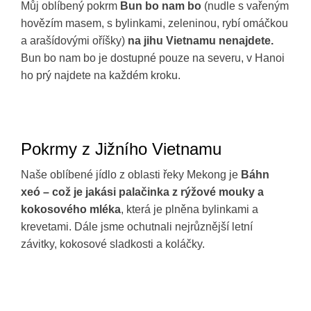
Můj oblíbený pokrm
Bun bo nam bo
(nudle s vařeným
hovězím masem, s bylinkami, zeleninou, rybí omáčkou
a arašídovými oříšky)
na jihu Vietnamu nenajdete.
Bun bo nam bo je dostupné pouze na severu, v Hanoi
ho prý najdete na každém kroku.
Pokrmy z Jižního Vietnamu
Naše oblíbené jídlo z oblasti řeky Mekong je
Báhn
xeó – což je jakási palačinka z rýžové mouky a
kokosového mléka
, která je plněna bylinkami a
krevetami. Dále jsme ochutnali nejrůznější letní
závitky, kokosové sladkosti a koláčky.