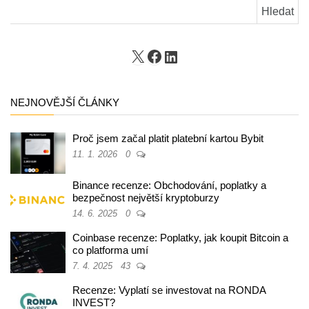
Vyhledávání
X
Facebook
LinkedIn
NEJNOVĚJŠÍ ČLÁNKY
Proč jsem začal platit platební kartou Bybit
11. 1. 2026
0
Binance recenze: Obchodování, poplatky a
bezpečnost největší kryptoburzy
14. 6. 2025
0
Coinbase recenze: Poplatky, jak koupit Bitcoin a
co platforma umí
7. 4. 2025
43
Recenze: Vyplatí se investovat na RONDA
INVEST?