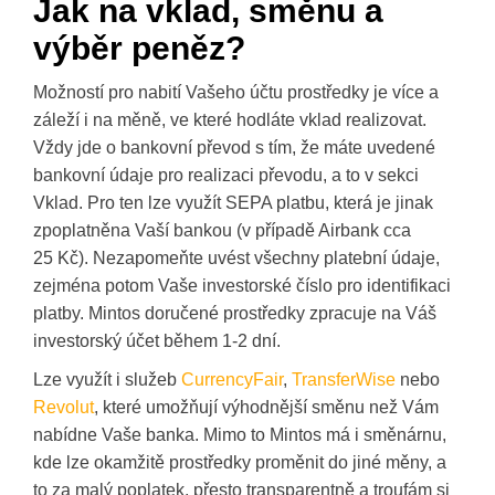
Jak na vklad, směnu a
výběr peněz?
Možností pro nabití Vašeho účtu prostředky je více a
záleží i na měně, ve které hodláte vklad realizovat.
Vždy jde o bankovní převod s tím, že máte uvedené
bankovní údaje pro realizaci převodu, a to v sekci
Vklad. Pro ten lze využít SEPA platbu, která je jinak
zpoplatněna Vaší bankou (v případě Airbank cca
25 Kč). Nezapomeňte uvést všechny platební údaje,
zejména potom Vaše investorské číslo pro identifikaci
platby. Mintos doručené prostředky zpracuje na Váš
investorský účet během 1-2 dní.
Lze využít i služeb
CurrencyFair
,
TransferWise
nebo
Revolut
, které umožňují výhodnější směnu než Vám
nabídne Vaše banka. Mimo to Mintos má i směnárnu,
kde lze okamžitě prostředky proměnit do jiné měny, a
to za malý poplatek, přesto transparentně a troufám si