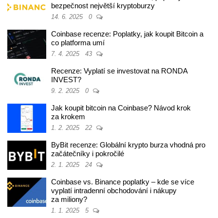
bezpečnost největší kryptoburzy
14. 6. 2025
0
Coinbase recenze: Poplatky, jak koupit Bitcoin a
co platforma umí
7. 4. 2025
43
Recenze: Vyplatí se investovat na RONDA
INVEST?
9. 2. 2025
0
Jak koupit bitcoin na Coinbase? Návod krok
za krokem
1. 2. 2025
22
ByBit recenze: Globální krypto burza vhodná pro
začátečníky i pokročilé
2. 1. 2025
24
Coinbase vs. Binance poplatky – kde se více
vyplatí intradenní obchodování i nákupy
za miliony?
1. 1. 2025
5