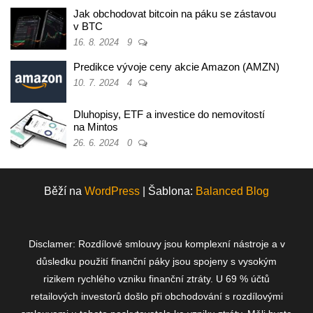
Jak obchodovat bitcoin na páku se zástavou
v BTC
16. 8. 2024
9
Predikce vývoje ceny akcie Amazon (AMZN)
10. 7. 2024
4
Dluhopisy, ETF a investice do nemovitostí
na Mintos
26. 6. 2024
0
Běží na
WordPress
|
Šablona:
Balanced Blog
Disclamer: Rozdílové smlouvy jsou komplexní nástroje a v
důsledku použití finanční páky jsou spojeny s vysokým
rizikem rychlého vzniku finanční ztráty. U 69 % účtů
retailových investorů došlo při obchodování s rozdílovými