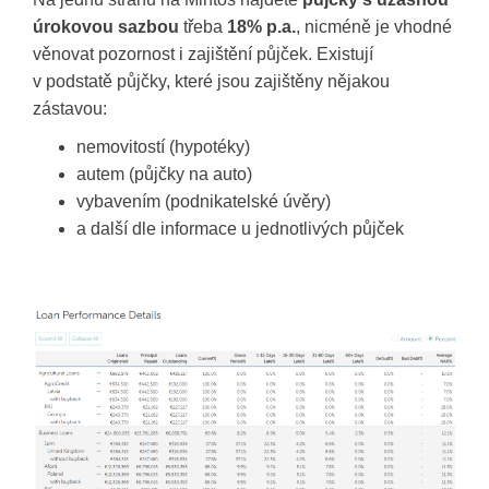
úrokovou sazbou
třeba
18% p.a.
, nicméně je vhodné
věnovat pozornost i zajištění půjček. Existují
v podstatě půjčky, které jsou zajištěny nějakou
zástavou:
nemovitostí (hypotéky)
autem (půjčky na auto)
vybavením (podnikatelské úvěry)
a další dle informace u jednotlivých půjček