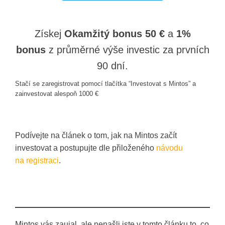
Získej
Okamžitý bonus 50 €
a
1%
bonus
z průměrné výše investic za prvních
90 dní.
Stačí se zaregistrovat pomocí tlačítka “Investovat s Mintos” a
zainvestovat alespoň 1000 €
Podívejte na článek o tom, jak na Mintos začít
investovat a postupujte dle přiloženého
návodu
na registraci
.
Mintos vás zaujal, ale nenašli jste v tomto článku to, co