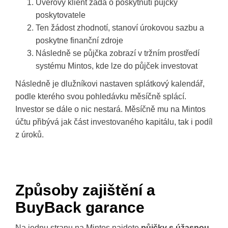
Úvěrový klient žádá o poskytnutí půjčky
poskytovatele
Ten žádost zhodnotí, stanoví úrokovou sazbu a
poskytne finanční zdroje
Následně se půjčka zobrazí v tržním prostředí
systému Mintos, kde lze do půjček investovat
Následně je dlužníkovi nastaven splátkový kalendář,
podle kterého svou pohledávku měsíčně splácí.
Investor se dále o nic nestará. Měsíčně mu na Mintos
účtu přibývá jak část investovaného kapitálu, tak i podíl
z úroků.
Způsoby zajištění a
BuyBack garance
Na jednu stranu na Mintos najdete
půjčky s úžasnou