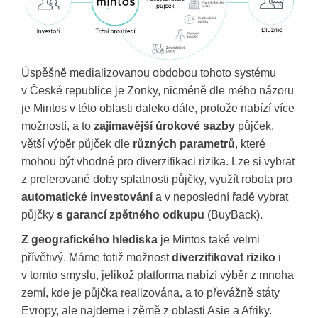
Úspěšně medializovanou obdobou tohoto systému
v České republice je Zonky, nicméně dle mého názoru
je Mintos v této oblasti daleko dále, protože nabízí více
možností, a to
zajímavější úrokové sazby
půjček,
větší výběr půjček dle
různých parametrů
, které
mohou být vhodné pro diverzifikaci rizika. Lze si vybrat
z preferované doby splatnosti půjčky, využít robota pro
automatické investování
a v neposlední řadě vybrat
půjčky
s garancí zpětného odkupu
(BuyBack).
Z geografického hlediska
je Mintos také velmi
přívětivý. Máme totiž možnost
diverzifikovat riziko
i
v tomto smyslu, jelikož platforma nabízí výběr z mnoha
zemí, kde je půjčka realizována, a to převážně státy
Evropy, ale najdeme i zěmě z oblasti Asie a Afriky.