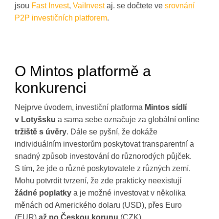
jsou
Fast Invest
,
VaiInvest
aj. se dočtete ve
srovnání
P2P investičních platforem
.
O Mintos platformě a
konkurenci
Nejprve úvodem, investiční platforma
Mintos sídlí
v Lotyšsku
a sama sebe označuje za globální online
tržiště s úvěry
. Dále se pyšní, že dokáže
individuálním investorům poskytovat transparentní a
snadný způsob investování do různorodých půjček.
S tím, že jde o různé poskytovatele z různých zemí.
Mohu potvrdit tvrzení, že zde prakticky neexistují
žádné poplatky
a je možné investovat v několika
měnách od Amerického dolaru (USD), přes Euro
(EUR)
až po Českou korunu
(CZK).