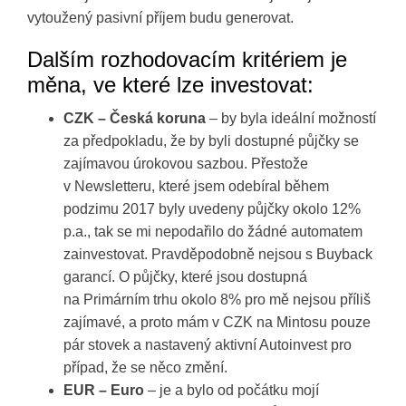
vytoužený pasivní příjem budu generovat.
Dalším rozhodovacím kritériem je
měna, ve které lze investovat:
CZK – Česká koruna
– by byla ideální možností
za předpokladu, že by byli dostupné půjčky se
zajímavou úrokovou sazbou. Přestože
v Newsletteru, které jsem odebíral během
podzimu 2017 byly uvedeny půjčky okolo 12%
p.a., tak se mi nepodařilo do žádné automatem
zainvestovat. Pravděpodobně nejsou s Buyback
garancí. O půjčky, které jsou dostupná
na Primárním trhu okolo 8% pro mě nejsou příliš
zajímavé, a proto mám v CZK na Mintosu pouze
pár stovek a nastavený aktivní Autoinvest pro
případ, že se něco změní.
EUR – Euro
– je a bylo od počátku mojí