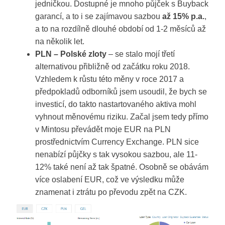
jedničkou. Dostupné je mnoho půjček s Buyback
garancí, a to i se zajímavou sazbou
až 15% p.a.
,
a to na rozdílně dlouhé období od 1-2 měsíců až
na několik let.
PLN – Polské zloty
– se stalo mojí třetí
alternativou přibližně od začátku roku 2018.
Vzhledem k růstu této měny v roce 2017 a
předpokladů odborníků jsem usoudil, že bych se
investicí, do takto nastartovaného aktiva mohl
vyhnout měnovému riziku. Začal jsem tedy přímo
v Mintosu převádět moje EUR na PLN
prostřednictvím Currency Exchange. PLN sice
nenabízí půjčky s tak vysokou sazbou, ale 11-
12% také není až tak špatné. Osobně se obávám
více oslabení EUR, což ve výsledku může
znamenat i ztrátu po převodu zpět na CZK.