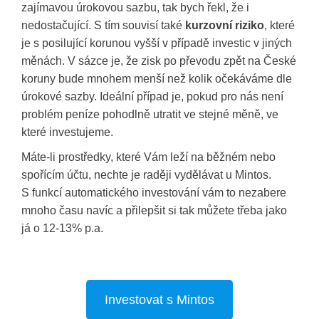
zajímavou úrokovou sazbu, tak bych řekl, že i
nedostačující. S tím souvisí také
kurzovní riziko
, které
je s posilující korunou vyšší v případě investic v jiných
měnách. V sázce je, že zisk po převodu zpět na České
koruny bude mnohem menší než kolik očekáváme dle
úrokové sazby. Ideální případ je, pokud pro nás není
problém peníze pohodlně utratit ve stejné měně, ve
které investujeme.
Máte-li prostředky, které Vám leží na běžném nebo
spořícím účtu, nechte je raději vydělávat u Mintos.
S funkcí automatického investování vám to nezabere
mnoho času navíc a přilepšit si tak můžete třeba jako
já o 12-13% p.a.
Investovat s Mintos