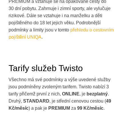
PREMIUM a vztahuje se na opakované cesty do
30 dní pobytu. Zahrnuje i zimní sporty, ale vylučuje
rizikové. Dále se vztahuje i na manželku a děti
pojištěného do 18 let jejich věku. Podrobnější
podmínky a limity jsou v tomto
přehledu o cestovním
pojištění UNIQA
.
Tarify služeb Twisto
Všechno má své podmínky a výše uvedené služby
jsou podmíněny zvoleným tarifem. Twisto nabízí 3
tarify přičemž první z nich,
ONLINE
, je
bezplatný
.
Druhý,
STANDARD
, je střední cenovou cestou (
49
Kč/měsíc
) a pak je
PREMIUM
za
99 Kč/měsíc
.