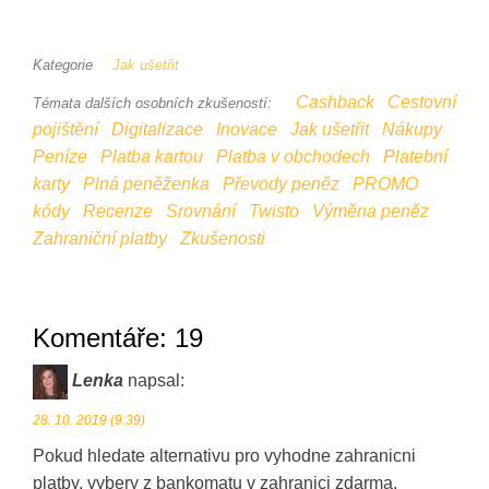
Kategorie
Jak ušetřit
Cashback
Cestovní
Témata dalších osobních zkušeností:
pojištění
Digitalizace
Inovace
Jak ušetřit
Nákupy
Peníze
Platba kartou
Platba v obchodech
Platební
karty
Plná peněženka
Převody peněz
PROMO
kódy
Recenze
Srovnání
Twisto
Výměna peněz
Zahraniční platby
Zkušenosti
Komentáře: 19
Lenka
napsal:
28. 10. 2019 (9:39)
Pokud hledate alternativu pro vyhodne zahranicni
platby, vybery z bankomatu v zahranici zdarma,