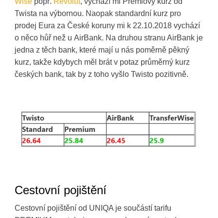
Wise
popř.
Revolut
, vychází mi Prémiový kurz od
Twista na výbornou. Naopak standardní kurz pro
prodej Eura za České koruny mi k 22.10.2018 vychází
o něco hůř než u AirBank. Na druhou stranu AirBank je
jedna z těch bank, které mají u nás poměrně pěkný
kurz, takže kdybych měl brát v potaz průměrný kurz
českých bank, tak by z toho vyšlo Twisto pozitivně.
Cestovní pojištění
Cestovní pojištění od UNIQA je součástí tarifu