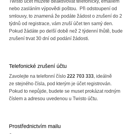
Twisto účet můžete deaktivovat telefonicky, emailem
nebo zasláním výpovědi poštou. Při odstoupení od
smlouvy, to znamená že podáte žádost o zrušení do 2
týdnů od registrace, vám zruší účet ten samý den.
Pokud žádáte po delší době než 2 týdenní lhůtě, bude
zrušení trvat 30 dní od podání žádosti.
Telefonické zrušení účtu
Zavolejte na telefonní číslo
222 703 333
, ideálně
ze stejného čísla, pod kterým je účet registrován.
Pokud to nepůjde, budete se muset prokázat rodným
číslem a adresou uvedenou u Twisto účtu.
Prostřednictvím mailu