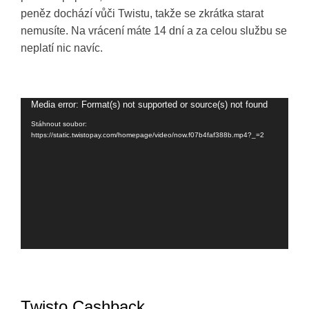
peněz dochází vůči Twistu, takže se zkrátka starat
nemusíte. Na vrácení máte 14 dní a za celou službu se
neplatí nic navíc.
Media error: Format(s) not supported or source(s) not found
Video
přehrávač
Stáhnout soubor:
https://static.twistopay.com/homepage/video/now.f07b4faf388b.mp4?_=2
Twisto Cashback