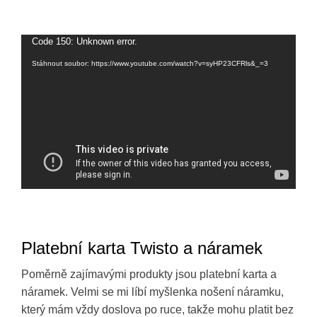
Code 150: Unknown error.
Video
přehrávač
Stáhnout soubor: https://www.youtube.com/watch?v=syHP23CFRls&_=3
Platební karta Twisto a náramek
Poměrně zajímavými produkty jsou platební karta a
náramek. Velmi se mi líbí myšlenka nošení náramku,
který mám vždy doslova po ruce, takže mohu platit bez