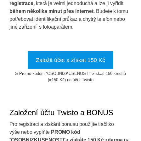
registrace,
která je velmi jednoduchá a lze ji vyřídit
během několika minut přes internet
. Budete k tomu
potřebovat identifikační průkaz a chytrý telefon nebo
jiné zařízení s fotoaparátem.
Založit účet a získat 150 Kč
S Promo kódem “OSOBNIZKUSENOSTI” získáš 150 kreditů
(=150 Kč) na účet Twisto
Založení účtu Twisto a BONUS
Pro registraci a získání bonusu použijte tlačítko
výše nebo vyplňte
PROMO kód
“
OSOBNIZKUSENOSTI
“a
získáte 150 Kč zdarma
na