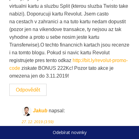
virtualni kartu a sluzbu Split (kterou sluzba Twisto take
nabizi). Doporucuji kartu Revolut. Jsem casto
na cestach v zahranici a na tuto kartu nedam dopustit
(pozor jen na vikendove transakce, ty nejsou az tak
vyhodne a proto u sebe nosim jeste kartu
Transferwise).O techto financnich kartach jsou recenze
i na tomto blogu. Pokud si navic kartu Revolut
registrujete pres tento odkaz
http://bit.ly/revolut-promo-
code
ziskate BONUS 222Kc! Pozor tato akce je
omezena jen do 3.11.2019!
Odpovědět
Jakub
napsal:
27. 12. 2019 (3:59)
Souhlasím
Odebírat novinky