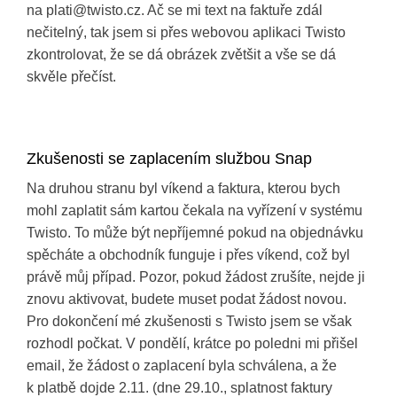
na plati@twisto.cz. Ač se mi text na faktuře zdál
nečitelný, tak jsem si přes webovou aplikaci Twisto
zkontrolovat, že se dá obrázek zvětšit a vše se dá
skvěle přečíst.
Zkušenosti se zaplacením službou Snap
Na druhou stranu byl víkend a faktura, kterou bych
mohl zaplatit sám kartou čekala na vyřízení v systému
Twisto. To může být nepříjemné pokud na objednávku
spěcháte a obchodník funguje i přes víkend, což byl
právě můj případ. Pozor, pokud žádost zrušíte, nejde ji
znovu aktivovat, budete muset podat žádost novou.
Pro dokončení mé zkušenosti s Twisto jsem se však
rozhodl počkat. V pondělí, krátce po poledni mi přišel
email, že žádost o zaplacení byla schválena, a že
k platbě dojde 2.11. (dne 29.10., splatnost faktury