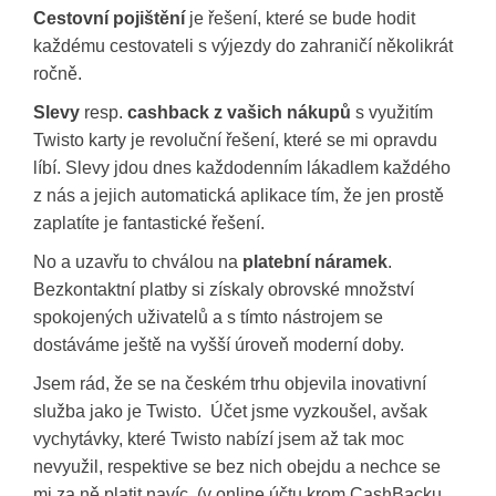
Cestovní pojištění
je řešení, které se bude hodit
každému cestovateli s výjezdy do zahraničí několikrát
ročně.
Slevy
resp.
cashback z vašich nákupů
s využitím
Twisto karty je revoluční řešení, které se mi opravdu
líbí. Slevy jdou dnes každodenním lákadlem každého
z nás a jejich automatická aplikace tím, že jen prostě
zaplatíte je fantastické řešení.
No a uzavřu to chválou na
platební náramek
.
Bezkontaktní platby si získaly obrovské množství
spokojených uživatelů a s tímto nástrojem se
dostáváme ještě na vyšší úroveň moderní doby.
Jsem rád, že se na českém trhu objevila inovativní
služba jako je Twisto. Účet jsme vyzkoušel, avšak
vychytávky, které Twisto nabízí jsem až tak moc
nevyužil, respektive se bez nich obejdu a nechce se
mi za ně platit navíc. (v online účtu krom CashBacku