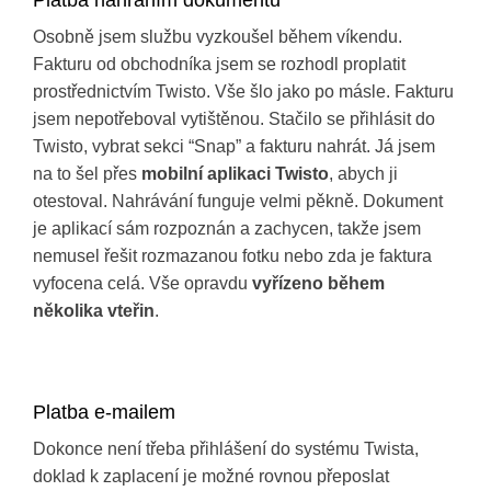
Platba nahráním dokumentu
Osobně jsem službu vyzkoušel během víkendu.
Fakturu od obchodníka jsem se rozhodl proplatit
prostřednictvím Twisto. Vše šlo jako po másle. Fakturu
jsem nepotřeboval vytištěnou. Stačilo se přihlásit do
Twisto, vybrat sekci “Snap” a fakturu nahrát. Já jsem
na to šel přes
mobilní aplikaci Twisto
, abych ji
otestoval. Nahrávání funguje velmi pěkně. Dokument
je aplikací sám rozpoznán a zachycen, takže jsem
nemusel řešit rozmazanou fotku nebo zda je faktura
vyfocena celá. Vše opravdu
vyřízeno během
několika vteřin
.
Platba e-mailem
Dokonce není třeba přihlášení do systému Twista,
doklad k zaplacení je možné rovnou přeposlat