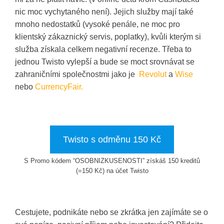
nic moc vychytaného není). Jejich služby mají také
mnoho nedostatků (vysoké penále, ne moc pro
klientský zákaznický servis, poplatky), kvůli kterým si
služba získala celkem negativní recenze. Třeba to
jednou Twisto vylepší a bude se moct srovnávat se
zahraničními společnostmi jako je
Revolut
a
Wise
nebo
CurrencyFair.
Twisto s odměnu 150 Kč
S Promo kódem “OSOBNIZKUSENOSTI” získáš 150 kreditů
(=150 Kč) na účet Twisto
Cestujete, podnikáte nebo se zkrátka jen zajímáte se o