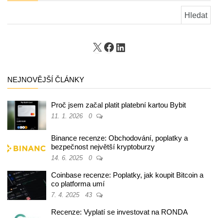
Vyhledávání
X
Facebook
LinkedIn
NEJNOVĚJŠÍ ČLÁNKY
Proč jsem začal platit platební kartou Bybit
11. 1. 2026
0
Binance recenze: Obchodování, poplatky a
bezpečnost největší kryptoburzy
14. 6. 2025
0
Coinbase recenze: Poplatky, jak koupit Bitcoin a
co platforma umí
7. 4. 2025
43
Recenze: Vyplatí se investovat na RONDA