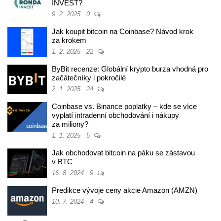
INVEST?
9. 2. 2025
0
Jak koupit bitcoin na Coinbase? Návod krok
za krokem
1. 2. 2025
22
ByBit recenze: Globální krypto burza vhodná pro
začátečníky i pokročilé
2. 1. 2025
24
Coinbase vs. Binance poplatky – kde se více
vyplatí intradenní obchodování i nákupy
za miliony?
1. 1. 2025
5
Jak obchodovat bitcoin na páku se zástavou
v BTC
16. 8. 2024
9
Predikce vývoje ceny akcie Amazon (AMZN)
10. 7. 2024
4