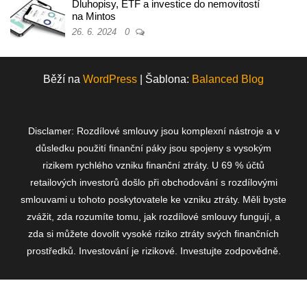
Dluhopisy, ETF a investice do nemovitostí
na Mintos
26. 6. 2024
0
Běží na
WordPress
|
Šablona:
Balanced Blog
Disclamer: Rozdílové smlouvy jsou komplexní nástroje a v
důsledku použití finanční páky jsou spojeny s vysokým
rizikem rychlého vzniku finanční ztráty. U 69 % účtů
retailových investorů došlo při obchodování s rozdílovými
smlouvami u tohoto poskytovatele ke vzniku ztráty. Měli byste
zvážit, zda rozumíte tomu, jak rozdílové smlouvy fungují, a
zda si můžete dovolit vysoké riziko ztráty svých finančních
prostředků. Investování je rizikové. Investujte zodpovědně.