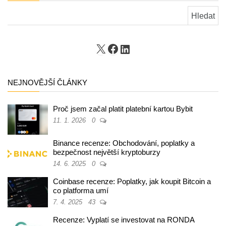
Vyhledávání
X
Facebook
LinkedIn
NEJNOVĚJŠÍ ČLÁNKY
Proč jsem začal platit platební kartou Bybit
11. 1. 2026
0
Binance recenze: Obchodování, poplatky a
bezpečnost největší kryptoburzy
14. 6. 2025
0
Coinbase recenze: Poplatky, jak koupit Bitcoin a
co platforma umí
7. 4. 2025
43
Recenze: Vyplatí se investovat na RONDA