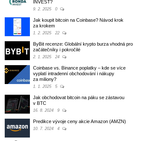
INVEST?
9. 2. 2025
0
Jak koupit bitcoin na Coinbase? Návod krok
za krokem
1. 2. 2025
22
ByBit recenze: Globální krypto burza vhodná pro
začátečníky i pokročilé
2. 1. 2025
24
Coinbase vs. Binance poplatky – kde se více
vyplatí intradenní obchodování i nákupy
za miliony?
1. 1. 2025
5
Jak obchodovat bitcoin na páku se zástavou
v BTC
16. 8. 2024
9
Predikce vývoje ceny akcie Amazon (AMZN)
10. 7. 2024
4