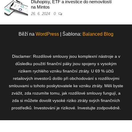
Dluhopisy, ETF a investice do nemovitostí
na Mintos
26. 6. 2024
0
Běží na
WordPress
|
Šablona:
Balanced Blog
Disclamer: Rozdílové smlouvy jsou komplexní nástroje a v
důsledku použití finanční páky jsou spojeny s vysokým
rizikem rychlého vzniku finanční ztráty. U 69 % účtů
retailových investorů došlo při obchodování s rozdílovými
smlouvami u tohoto poskytovatele ke vzniku ztráty. Měli byste
zvážit, zda rozumíte tomu, jak rozdílové smlouvy fungují, a
zda si můžete dovolit vysoké riziko ztráty svých finančních
prostředků. Investování je rizikové. Investujte zodpovědně.