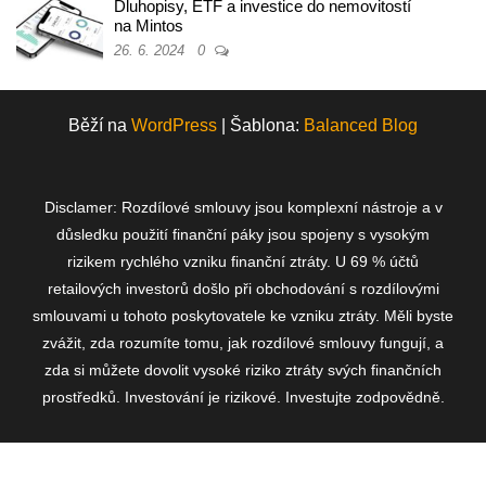
Dluhopisy, ETF a investice do nemovitostí
na Mintos
26. 6. 2024
0
Běží na
WordPress
|
Šablona:
Balanced Blog
Disclamer: Rozdílové smlouvy jsou komplexní nástroje a v
důsledku použití finanční páky jsou spojeny s vysokým
rizikem rychlého vzniku finanční ztráty. U 69 % účtů
retailových investorů došlo při obchodování s rozdílovými
smlouvami u tohoto poskytovatele ke vzniku ztráty. Měli byste
zvážit, zda rozumíte tomu, jak rozdílové smlouvy fungují, a
zda si můžete dovolit vysoké riziko ztráty svých finančních
prostředků. Investování je rizikové. Investujte zodpovědně.