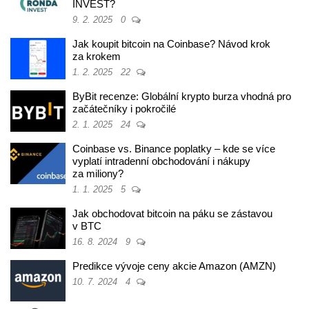
INVEST?
9. 2. 2025
0
Jak koupit bitcoin na Coinbase? Návod krok
za krokem
1. 2. 2025
22
ByBit recenze: Globální krypto burza vhodná pro
začátečníky i pokročilé
2. 1. 2025
24
Coinbase vs. Binance poplatky – kde se více
vyplatí intradenní obchodování i nákupy
za miliony?
1. 1. 2025
5
Jak obchodovat bitcoin na páku se zástavou
v BTC
16. 8. 2024
9
Predikce vývoje ceny akcie Amazon (AMZN)
10. 7. 2024
4