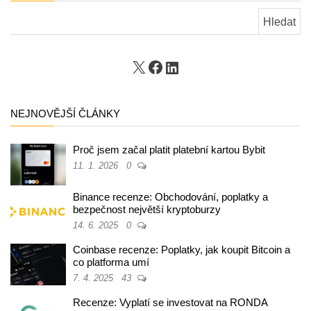
Vyhledávání
X
Facebook
LinkedIn
NEJNOVĚJŠÍ ČLÁNKY
Proč jsem začal platit platební kartou Bybit
11. 1. 2026
0
Binance recenze: Obchodování, poplatky a
bezpečnost největší kryptoburzy
14. 6. 2025
0
Coinbase recenze: Poplatky, jak koupit Bitcoin a
co platforma umí
7. 4. 2025
43
Recenze: Vyplatí se investovat na RONDA