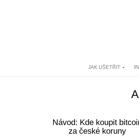
JAK UŠETŘIT
I
A
Návod: Kde koupit bitcoi
za české koruny