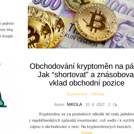
i jedním
ými trhy.
e koupit…
Obchodování kryptoměn na pá
Jak “shortovat” a znásobova
vklad obchodní pozice
Kryptoměny
Návody
Autor:
NIKOLA
10. 6. 2021
2
Kryptoměny se za posledních několik let staly jedněm
z nejoblíbenějších způsobů investování, což vedlo i k rozší
zájmu o obchodování s nimi. Na kryptoměnových burzách
článek