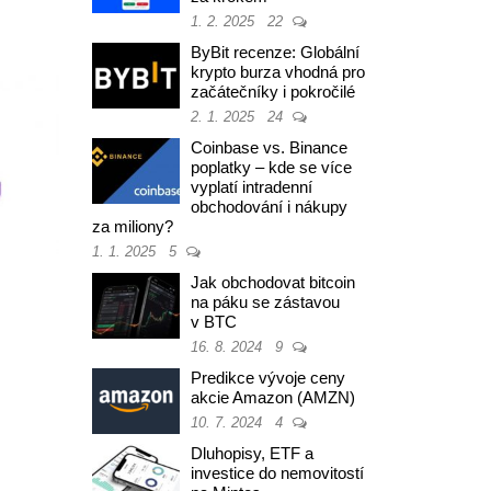
1. 2. 2025
22
ByBit recenze: Globální
krypto burza vhodná pro
začátečníky i pokročilé
2. 1. 2025
24
Coinbase vs. Binance
poplatky – kde se více
vyplatí intradenní
obchodování i nákupy
za miliony?
1. 1. 2025
5
Jak obchodovat bitcoin
na páku se zástavou
v BTC
16. 8. 2024
9
Predikce vývoje ceny
akcie Amazon (AMZN)
10. 7. 2024
4
Dluhopisy, ETF a
investice do nemovitostí