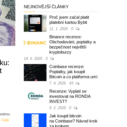
NEJNOVĚJŠÍ ČLÁNKY
Proč jsem začal platit
platební kartou Bybit
11. 1. 2026
0
Binance recenze:
Obchodování, poplatky a
bezpečnost největší
kryptoburzy
14. 6. 2025
0
ku:
Coinbase recenze:
t
Poplatky, jak koupit
Bitcoin a co platforma umí
7. 4. 2025
43
Recenze: Vyplatí se
investovat na RONDA
INVEST?
9. 2. 2025
0
i
řenému
Jak koupit bitcoin
…
Celý
na Coinbase? Návod krok
za krokem