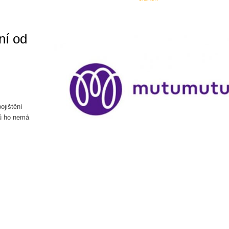
ní od
ojištění
ů ho nemá