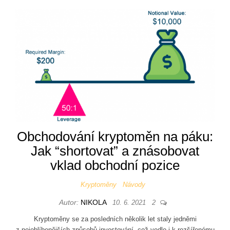
Obchodování kryptoměn na páku:
Jak “shortovat” a znásobovat
vklad obchodní pozice
Kryptoměny
Návody
Autor:
NIKOLA
10. 6. 2021
2
Kryptoměny se za posledních několik let staly jedněmi
z nejoblíbenějších způsobů investování, což vedlo i k rozšířenému