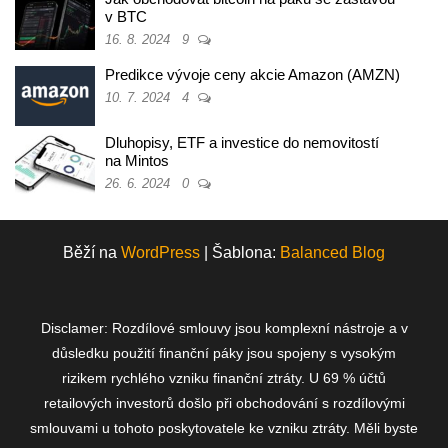
v BTC
16. 8. 2024
9
Predikce vývoje ceny akcie Amazon (AMZN)
10. 7. 2024
4
Dluhopisy, ETF a investice do nemovitostí
na Mintos
26. 6. 2024
0
Běží na
WordPress
|
Šablona:
Balanced Blog
Disclamer: Rozdílové smlouvy jsou komplexní nástroje a v
důsledku použití finanční páky jsou spojeny s vysokým
rizikem rychlého vzniku finanční ztráty. U 69 % účtů
retailových investorů došlo při obchodování s rozdílovými
smlouvami u tohoto poskytovatele ke vzniku ztráty. Měli byste