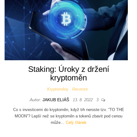
Staking: Úroky z držení
kryptoměn
Kryptoměny
Recenze
Autor:
JAKUB ELIÁŠ
13. 8. 2022
3
Co s investicemi do kryptoměn, když trh neroste tzv. “TO THE
MOON”? Lepší než se kryptoměn a tokenů zbavit pod cenou
může…
Celý článek