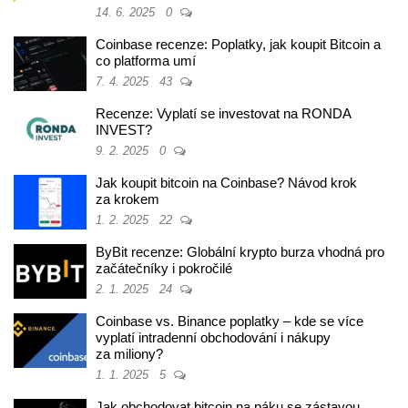
14. 6. 2025
0
Coinbase recenze: Poplatky, jak koupit Bitcoin a
co platforma umí
7. 4. 2025
43
Recenze: Vyplatí se investovat na RONDA
INVEST?
9. 2. 2025
0
Jak koupit bitcoin na Coinbase? Návod krok
za krokem
1. 2. 2025
22
ByBit recenze: Globální krypto burza vhodná pro
začátečníky i pokročilé
2. 1. 2025
24
Coinbase vs. Binance poplatky – kde se více
vyplatí intradenní obchodování i nákupy
za miliony?
1. 1. 2025
5
Jak obchodovat bitcoin na páku se zástavou