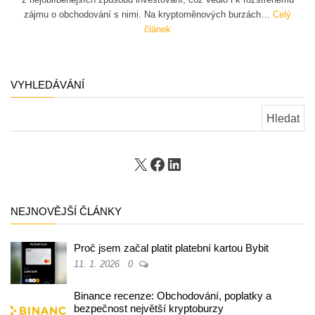
zájmu o obchodování s nimi. Na kryptoměnových burzách…
Celý
článek
VYHLEDÁVÁNÍ
Vyhledávání
X
Facebook
LinkedIn
NEJNOVĚJŠÍ ČLÁNKY
Proč jsem začal platit platební kartou Bybit
11. 1. 2026
0
Binance recenze: Obchodování, poplatky a
bezpečnost největší kryptoburzy